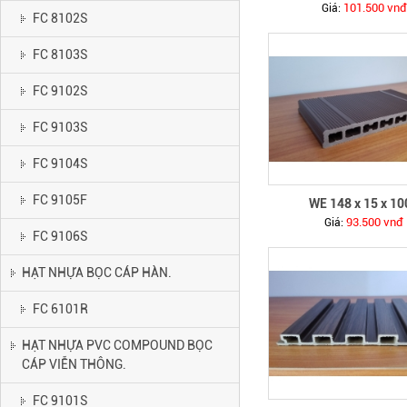
101.500 vnđ
Giá:
FC 8102S
FC 8103S
FC 9102S
FC 9103S
FC 9104S
FC 9105F
WE 148 x 15 x 10
93.500 vnđ
Giá:
FC 9106S
HẠT NHỰA BỌC CÁP HÀN.
FC 6101R
HẠT NHỰA PVC COMPOUND BỌC
CÁP VIỄN THÔNG.
FC 9101S