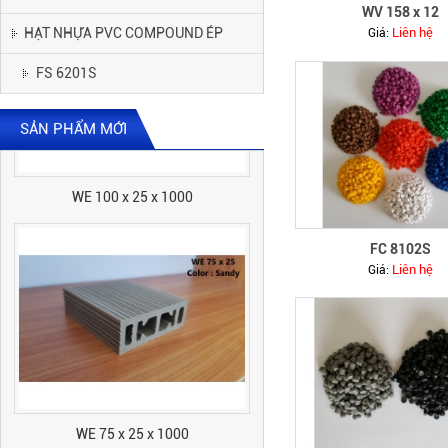
WV 158 x 12
HẠT NHỰA PVC COMPOUND ÉP
Liên hệ
Giá:
FS 6201S
SẢN PHẨM MỚI
WE 100 x 25 x 1000
FC 8102S
Liên hệ
Giá:
WE 75 x 25 x 1000