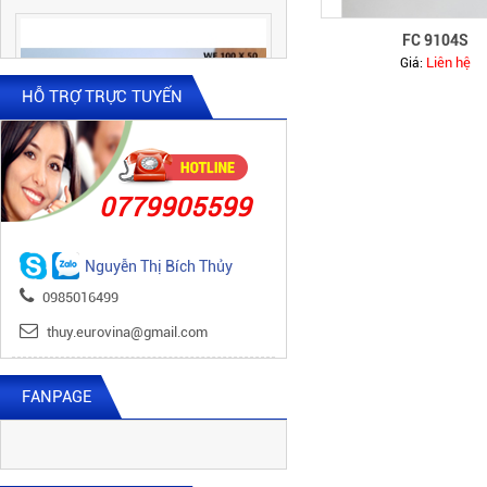
FC 9104S
Liên hệ
Giá:
HỖ TRỢ TRỰC TUYẾN
0779905599
WE 100 x 50 x 1000
Nguyễn Thị Bích Thủy
0985016499
thuy.eurovina@gmail.com
FANPAGE
WE 145 x 20 x 1000