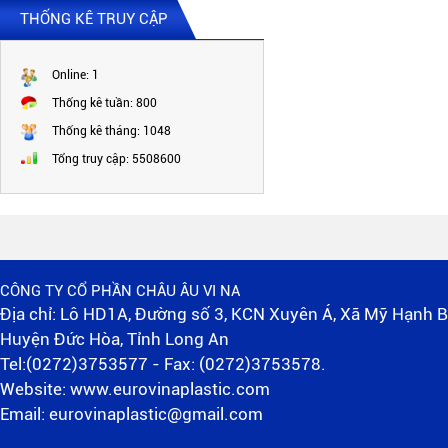
THỐNG KÊ TRUY CẬP
Online:
1
Thống kê tuần:
800
Thống kê tháng:
1048
Tổng truy cập:
5508600
WE 148 x 15 x 1000
CÔNG TY CỔ PHẦN CHÂU ÂU VI NA
Địa chỉ: Lô HD1A, Đường số 3, KCN Xuyên Á, Xã Mỹ Hạnh B
Huyện Đức Hòa, Tỉnh Long An
Tel:(0272)3753577 - Fax: (0272)3753578.
Website: www.eurovinaplastic.com
Email: eurovinaplastic@gmail.com