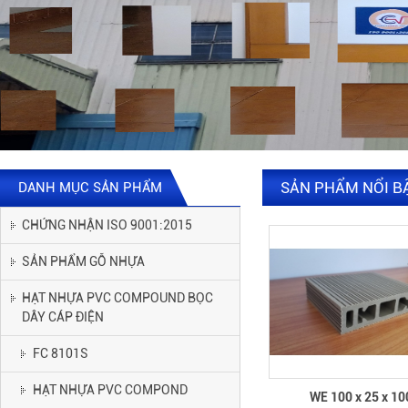
SẢN PHẨM NỔI B
DANH MỤC SẢN PHẨM
CHỨNG NHẬN ISO 9001:2015
SẢN PHẨM GỖ NHỰA
HẠT NHỰA PVC COMPOUND BỌC
DÂY CÁP ĐIỆN
FC 8101S
HẠT NHỰA PVC COMPOND
WE 100 x 25 x 10