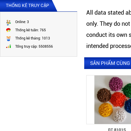
THỐNG KÊ TRUY CẬP
All data stated a
Online:
3
only. They do no
Thống kê tuần:
765
conduct its own s
Thống kê tháng:
1013
intended proces
Tổng truy cập:
5508556
SẢN PHẨM CÙNG 
WE 148 x 15 x 1000
FC 8101S