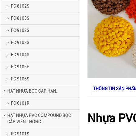
FC 8102S
FC 8103S
FC 9102S
FC 9103S
FC 9104S
FC 9105F
FC 9106S
THÔNG TIN SẢN PHẨ
HẠT NHỰA BỌC CÁP HÀN.
FC 6101R
Nhựa PV
HẠT NHỰA PVC COMPOUND BỌC
CÁP VIỄN THÔNG.
FC 9101S