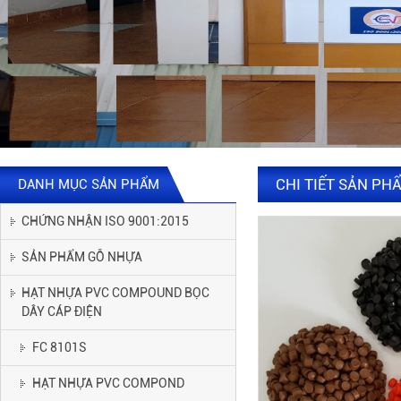
CHI TIẾT SẢN PH
DANH MỤC SẢN PHẨM
CHỨNG NHẬN ISO 9001:2015
SẢN PHẨM GỖ NHỰA
HẠT NHỰA PVC COMPOUND BỌC
DÂY CÁP ĐIỆN
FC 8101S
HẠT NHỰA PVC COMPOND