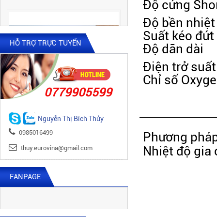
Độ cứng Sho
Độ bền nhiệt
Suất kéo đứt
HỖ TRỢ TRỰC TUYẾN
Độ dãn dài
Điện trở suất
Chỉ số Oxyg
0779905599
WE 100 x 50 x 1000
Nguyễn Thị Bích Thủy
0985016499
Phương pháp
Nhiệt độ gia
thuy.eurovina@gmail.com
FANPAGE
WE 145 x 20 x 1000