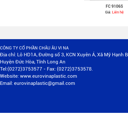
FC 9106S
WV 204 x 16
Liên hệ
Giá:
CÔNG TY CỔ PHẦN CHÂU ÂU VI NA
Địa chỉ: Lô HD1A, Đường số 3, KCN Xuyên Á, Xã Mỹ Hạnh B
Huyện Đức Hòa, Tỉnh Long An
Tel:(0272)3753577 - Fax: (0272)3753578.
Website: www.eurovinaplastic.com
WV 158 x 12
Email: eurovinaplastic@gmail.com