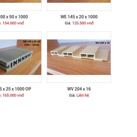
00 x 50 x 1000
WE 145 x 20 x 1000
154.000 vnđ
126.500 vnđ
á:
Giá:
5 x 25 x 1000 OP
WV 204 x 16
165.000 vnđ
Liên hệ
á:
Giá: