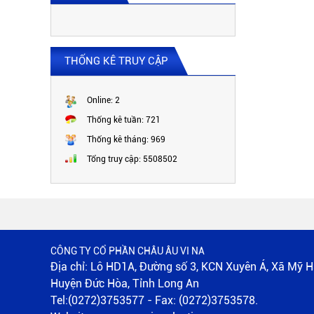
WE 145 x 20 x 1000
THỐNG KÊ TRUY CẬP
Online:
2
Thống kê tuần:
721
Thống kê tháng:
969
Tổng truy cập:
5508502
WE 148 x 15 x 1000
CÔNG TY CỔ PHẦN CHÂU ÂU VI NA
Địa chỉ: Lô HD1A, Đường số 3, KCN Xuyên Á, Xã Mỹ H
Huyện Đức Hòa, Tỉnh Long An
Tel:(0272)3753577 - Fax: (0272)3753578.